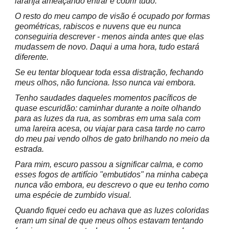
laranja ameaçando entrar e cobrir tudo.
O resto do meu campo de visão é ocupado por formas
geométricas, rabiscos e nuvens que eu nunca
conseguiria descrever - menos ainda antes que elas
mudassem de novo. Daqui a uma hora, tudo estará
diferente.
Se eu tentar bloquear toda essa distração, fechando
meus olhos, não funciona. Isso nunca vai embora.
Tenho saudades daqueles momentos pacíficos de
quase escuridão: caminhar durante a noite olhando
para as luzes da rua, as sombras em uma sala com
uma lareira acesa, ou viajar para casa tarde no carro
do meu pai vendo olhos de gato brilhando no meio da
estrada.
Para mim, escuro passou a significar calma, e como
esses fogos de artifício "embutidos" na minha cabeça
nunca vão embora, eu descrevo o que eu tenho como
uma espécie de zumbido visual.
Quando fiquei cedo eu achava que as luzes coloridas
eram um sinal de que meus olhos estavam tentando