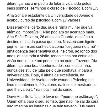
diferença não a impediu de lutar a vida toda pelos
seus sonhos. Terminou o curso de Psicologia com 17.
Ana Sofia é estudante da Universidade de Aveiro e
acabou curso de psicologia com 17 valores
Disseram-lhe, certo dia, que é "uma mulher que vai
além do impossível". Não podiam ter acertado mais.
Ana Sofia Teixeira, 26 anos, da Guarda, desafiou o
destino em cada passo que deu. Nasceu com tignite
pigmentar - mais conhecida como "cegueira noturna" -,
uma doença degenerativa que lhe tirou, ao longo dos
anos, quase toda a visão, tendo cinco por cento de
visão num olho e um por cento no outro. Fazendo "da
diferença uma boa oportunidade", como sublinha,
nunca desistiu de lutar pelo que sonhava: ir para a
universidade. Hoje, é aluna de excelência, na
Universidade de Aveiro, onde estudou Psicologia e
tirou recentemente 20 valores na tese de mestrado, o
que lhe valeu 17 na nota final do curso.
Ouvir Ana Sofia falar é levar um "murro no estômago".
Quem olha para o seu sorriso, que não lhe sai da cara,
não imagina as batalhas que tem travado. "Os meus